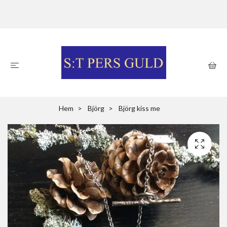
Hem
Björg
Björg kiss me