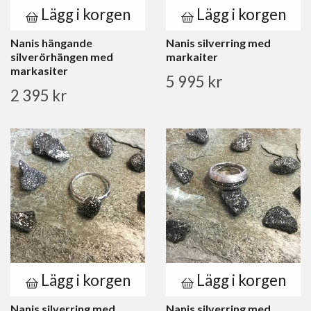
Lägg i korgen
Lägg i korgen
Nanis hängande
Nanis silverring med
silverörhängen med
markaiter
markasiter
5 995 kr
2 395 kr
Lägg i korgen
Lägg i korgen
Nanis silverring med
Nanis silverring med