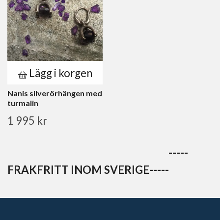
Lägg i korgen
Nanis silverörhängen med
turmalin
1 995 kr
-----
FRAKFRITT INOM SVERIGE-----