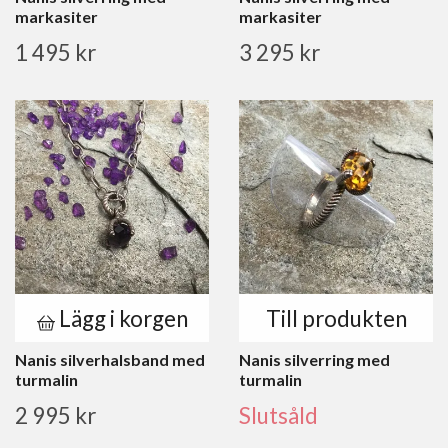
markasiter
markasiter
1 495 kr
3 295 kr
Lägg i korgen
Till produkten
Nanis silverhalsband med
Nanis silverring med
turmalin
turmalin
2 995 kr
Slutsåld