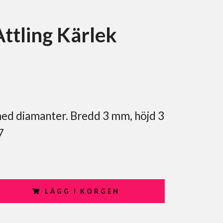
Attling Kärlek
med diamanter. Bredd 3 mm, höjd 3
7
LÄGG I KORGEN