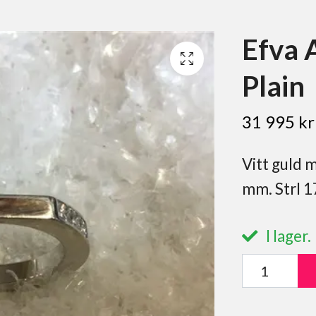
Efva 
Plain
31 995 kr
Vitt guld 
mm. Strl 1
I lager.