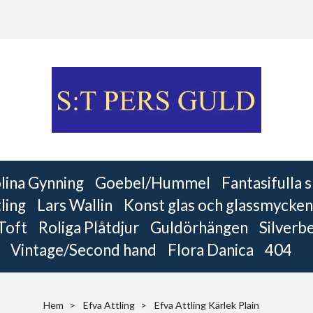
lina Gynning
Goebel/Hummel
Fantasifulla
ling
Lars Wallin
Konst glas och glassmycken
 Toft
Roliga Plåtdjur
Guldörhängen
Silverb
Vintage/Second hand
Flora Danica
404
Hem
Efva Attling
Efva Attling Kärlek Plain