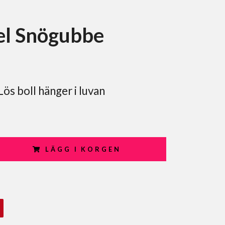
l Snögubbe
ös boll hänger i luvan
LÄGG I KORGEN