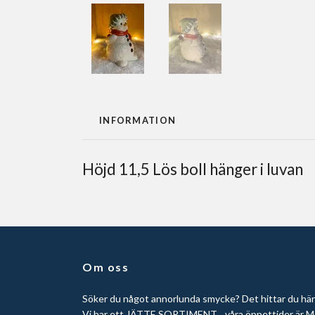
INFORMATION
Höjd 11,5 Lös boll hänger i luvan
Om oss
Söker du något annorlunda smycke? Det hittar du här
Vi har ett JÄTTE SORTIMENT... våra öppettider är M