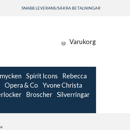
SNABB LEVERANS/SÄKRA BETALNINGAR
Varukorg
 smycken
Spirit Icons
Rebecca
Opera & Co
Yvone Christa
erlocker
Broscher
Silverringar
be