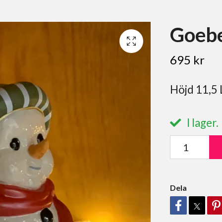
Goebe
695 kr
Höjd 11,5 L
I lager.
Dela