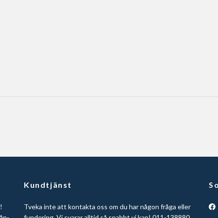
Kundtjänst
So
!
Tveka inte att kontakta oss om du har någon fråga eller
ån-
fundering. Vi svarar alltid så snabbt vi kan! 011-138880