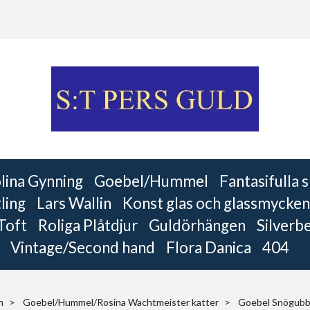
lina Gynning
Goebel/Hummel
Fantasifulla
ling
Lars Wallin
Konst glas och glassmycken
 Toft
Roliga Plåtdjur
Guldörhängen
Silverb
Vintage/Second hand
Flora Danica
404
m
Goebel/Hummel/Rosina Wachtmeister katter
Goebel Snögub