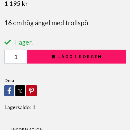
1 195 kr
16 cm hög ängel med trollspö
I lager.
LÄGG I KORGEN
Dela
Lagersaldo:
1
INFORMATION