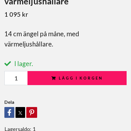
värmeljushållare
1 095 kr
14 cm ängel på måne, med
värmeljushållare.
I lager.
LÄGG I KORGEN
Dela
Lagersaldo:
1