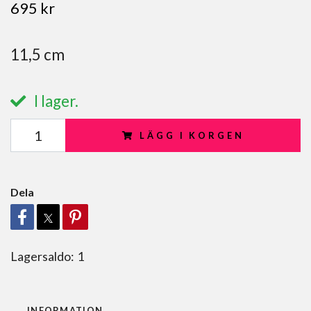
695 kr
11,5 cm
I lager.
LÄGG I KORGEN
Dela
Lagersaldo:
1
INFORMATION