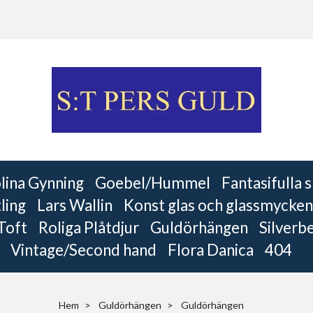
lina Gynning
Goebel/Hummel
Fantasifulla
ling
Lars Wallin
Konst glas och glassmycken
 Toft
Roliga Plåtdjur
Guldörhängen
Silverb
Vintage/Second hand
Flora Danica
404
Hem
Guldörhängen
Guldörhängen