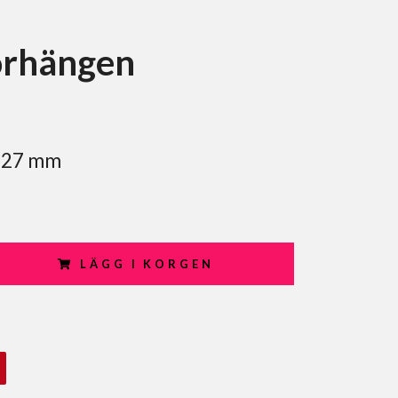
örhängen
d 27 mm
LÄGG I KORGEN