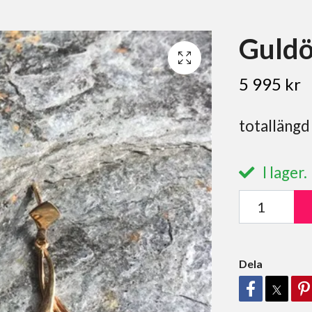
Guld
5 995 kr
totalläng
I lager.
Dela