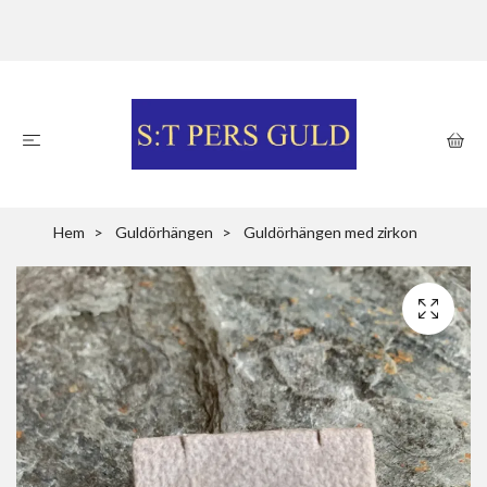
Hem
Guldörhängen
Guldörhängen med zirkon