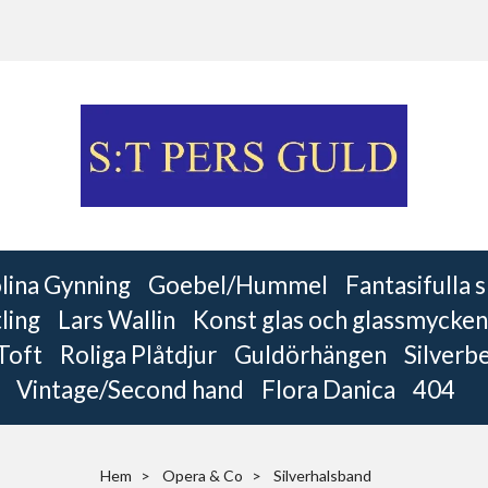
lina Gynning
Goebel/Hummel
Fantasifulla
ling
Lars Wallin
Konst glas och glassmycken
 Toft
Roliga Plåtdjur
Guldörhängen
Silverb
Vintage/Second hand
Flora Danica
404
Hem
Opera & Co
Silverhalsband