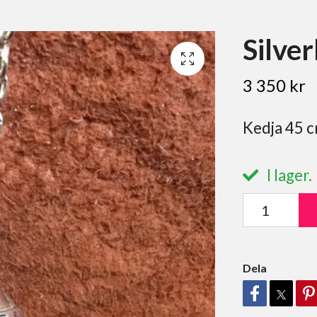
Silve
3 350 kr
Kedja 45 c
I lager.
Dela