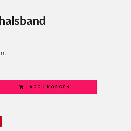
rhalsband
m.
LÄGG I KORGEN