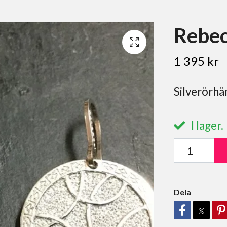
Rebec
1 395 kr
Silverörhä
I lager.
Dela