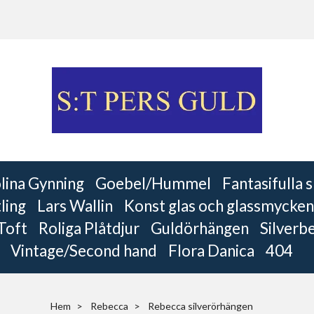
lina Gynning
Goebel/Hummel
Fantasifulla
ling
Lars Wallin
Konst glas och glassmycken
 Toft
Roliga Plåtdjur
Guldörhängen
Silverb
Vintage/Second hand
Flora Danica
404
Hem
Rebecca
Rebecca silverörhängen