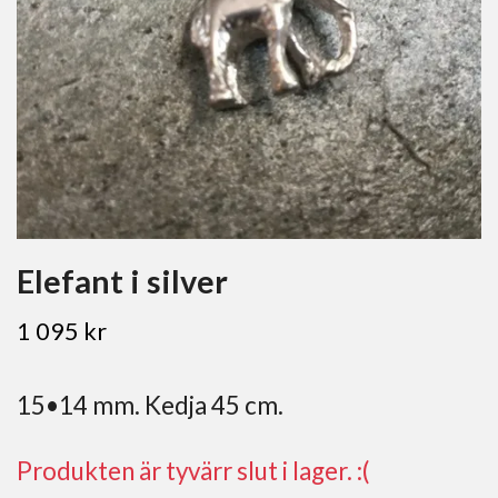
Elefant i silver
1 095 kr
15•14 mm. Kedja 45 cm.
Produkten är tyvärr slut i lager. :(