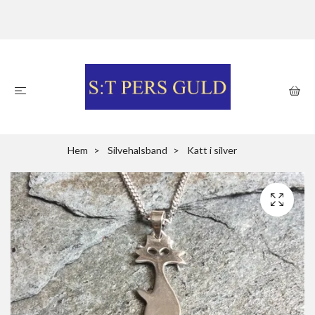
Hem
Silvehalsband
Katt i silver