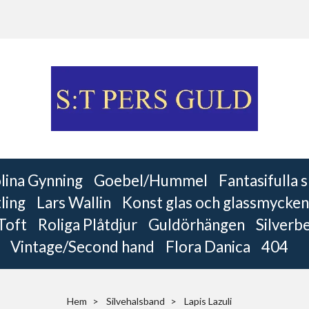
lina Gynning
Goebel/Hummel
Fantasifulla
ling
Lars Wallin
Konst glas och glassmycken
 Toft
Roliga Plåtdjur
Guldörhängen
Silverb
Vintage/Second hand
Flora Danica
404
Hem
Silvehalsband
Lapis Lazuli