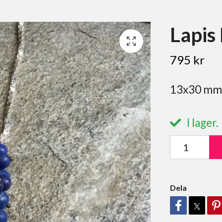
Lapis 
795 kr
13x30 mm.
I lager.
Dela