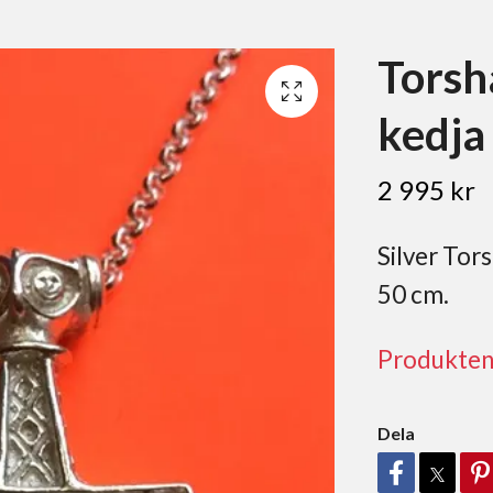
Tors
kedja
2 995 kr
Silver To
50 cm.
Produkten ä
Dela