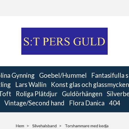
lina Gynning
Goebel/Hummel
Fantasifulla
ling
Lars Wallin
Konst glas och glassmycken
 Toft
Roliga Plåtdjur
Guldörhängen
Silverb
Vintage/Second hand
Flora Danica
404
Hem
Silvehalsband
Torshammare med kedja