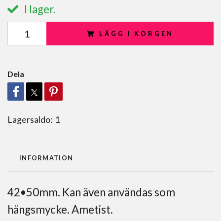
I lager.
LÄGG I KORGEN
Dela
Lagersaldo:
1
INFORMATION
42•50mm. Kan även användas som
hängsmycke. Ametist.